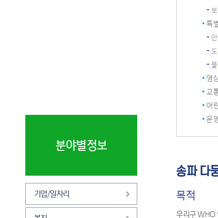
착한가격업소
보
주유소가격정보 (오피
특
넷)
안
축산물이력제 위반사
도
실공표
물
영상
교
어린
운영
분야별정보
송파 다
목적
기업/일자리
우리구 WHO
복지