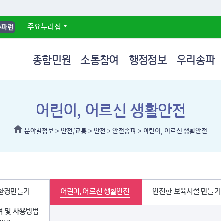
본문 바로가기
주요누리집
종합민원
소통참여
행정정보
우리송파
어린이, 어르신 생활안전
분야별정보
>
안전/교통
>
안전
>
안전송파
>
어린이, 어르신 생활안전
신고
새올전자민원창구
송파푸드뱅크·마켓
정보공개 안내
연혁
분야별민원 한눈
칭찬합시다
전자입찰(나라장터
동명유래
 주차위반
램
구청장에게바란다
희망온돌 따뜻한 겨울나
정보공개 청구
역대 구청장
부동산/건축
송파구 명예의전
계약정보공개시
지명유래
운영
내
기
청구서식
세무
주부구정평가단
관보전지
사랑의 열매 송파나눔네
사전정보공표목록
교통
주민참여예산제
업
일자리시설
사회적기업
부실공사
공표목록
트워크 명예의 전당
비공개정보 세부기준
외국인
송파 구민청원
 환경만들기
어린이, 어르신 생활안전
안전한 보육시설 만들기
계획
우리구 정보목록
여권
아이디어제안
일자리
송파일자리센터
사회적기
청렴감사
청소/재활용
프로그램안내
송파ICT청년창업지원
사회적경
여 및 사용방법
터
업무추진비
환경/위생