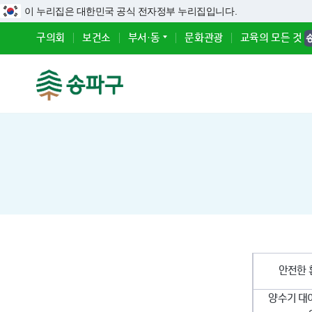
이 누리집은 대한민국 공식 전자정부 누리집입니다.
구의회
보건소
부서·동
문화관광
교육의 모든 것
주요업무 전화번호
설문참여
각종 위원회
구청장 인사말
생활불편 민원
숲해설체험교실
예산정보
기본현황
민원실 안내
온라인접수
송파 공유재산 현황
행정조직도
킥보드·자전거
산림치유프로그
결산정보
섬김행정(민원동행)
유공구민 추천
송파통계
직원검색
신고
유아숲체험원 
지방재정공시안
민원사무편람(서식)
여행방예약
성과관리
청사안내
부조리 신고
방이동 생태경
지방재정공시
중소기업지원
일자리사
정부24
무료세무상담
외부에서 평가한 송파
찾아오시는 길
하도급부조리/
역
예산집행 실명
안전한
전자민원창구
실내공기질·라돈측정기
지하수 수위자료 공개
생활안내 지도
신고
중기 지방재정
송파구상공회
송파구 
무인민원발급기
대여
공익신고
지방공기업
서울신용보증재단
일자리 
양수기 대
어디서나 민원처리제
주택임대민원 온라인예
규제개혁신고센