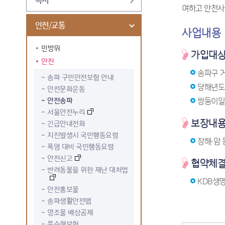
여하고 안전사
안전/교통
사업내용
민방위
가입대
안전
송파구 
송파 구민안전보험 안내
당해년도
안전문화운동
안전송파
쌍둥이일
서울안전누리
보장내
긴급안내전화
지진발생시 국민행동요령
장해·암 
폭염 대비 국민행동요령
안전신고
협약체
반려동물을 위한 재난 대처법
KDB생
안전홍보물
송파생활안전맵
영조물 배상공제
풍수해보험