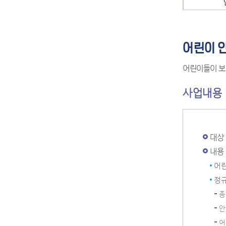
기업환경
서울 동
민원발급수수료 면제대
약
청탁금지법 신
기업지원제도
지역공동
상 안내
재활용품 분리수거함 설
예산낭비신고
기업정보 자료실
자활근
동주민센터 한눈에 보기
국제교류
민원편의 시책 및 제도
치 신청
지방보조금 부정
어르신
새마을문고
국내교류
어린이 
행정서비스헌장
커피찌꺼기 재활용 참여
고
여성일
자매도시 직거
신청
어린이집 클린
장애인
이용 할인 안내
어린이들이 보고
청년 어학·자격시험 응시
복지사각지대 
결혼이민
료 지원(신청)
적극행정
청년행정
사업내용
인권침해신고
생 행정
송파참살
스마트송파지도
영
복지지도
대상 
청년일
공구도서관
공사장 찾기 서비스
내용 
착한가격업소
생활안내지도
어린
경제
공공미술작품
정
관내시장및점포
종
생활경제지키미
안
소비자물가정보
어