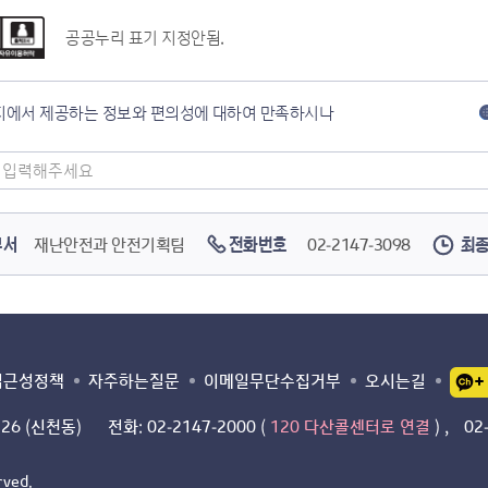
공공누리 표기 지정안됨.
지에서 제공하는 정보와 편의성에 대하여 만족하시나
부서
재난안전과 안전기획팀
전화번호
02-2147-3098
최종
접근성정책
자주하는질문
이메일무단수집거부
오시는길
26 (신천동)
전화: 02-2147-2000
(
120 다산콜센터로 연결
)
,
02
rved.