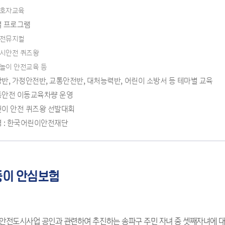
호자교육
별 프로그램
전뮤지컬
시안전 퀴즈왕
놀이 안전교육 등
반, 가정안전반, 교통안전반, 대처능력반, 어린이 소방서 등 테마별 교육
통안전 이동교육차량 운영
이 안전 퀴즈왕 선발대회
 : 한국어린이안전재단
둥이 안심보험
 안전도시사업 공인과 관련하여 추진하는 송파구 주민 자녀 중 셋째자녀에 