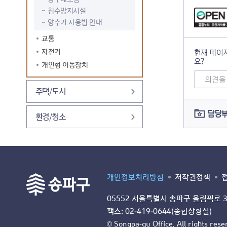
침수방지시설
양수기 사용법 안내
교통
자전거
현재 페이
요?
개인형 이동장치
의견 남기기
주택/도시
담당
환경/청소
개인정보처리방침
저작권정책
05552 서울특별시 송파구 올림픽로 3
팩스: 02-419-0644(종합상황실)
© Songpa-gu Office. All rights rese