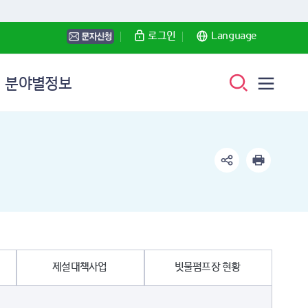
로그인
Language
분야별정보
에보기
)
사랑의 PC
송파구자치법규
CI
당
스템
정보통신보조기기
서울시자치법규
캐릭터
인터넷중독예방
대한민국현행법령
꽃ㆍ나무ㆍ새
입법예고
위 러브 송파 BI
등 지원
채용정보
무료법률상담
국제 관광도시 송파 BI
제설대책사업
빗물펌프장 현황
규제입증책임제
구정슬로건
업
공공 채용정보
제지원센터
민간 채용정보