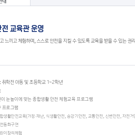
행일자리사업
센터
안내
고
정책실명제
면허
체 일자리
사회적경제지원센터
마을기업
공공데이터 개방
광고물
로
협동조합
관공서
공지사항
수급 신
재정정보
가족관계등록
일자리
송파여성경력이음센
복지시설
고시공고
안전 교육관 운영
조직운영 핵심지표
정보통신
자리
터
래장터
언론기관
채용정보
신고
학술연구용역
도로
일자리
송파시니어클럽
교육기관
타기관 소식
 느끼고 체험하며, 스스로 안전을 지킬 수 있도록 교육을 받을 수 있는 권
신고
자 취업지원
워크넷(고용노동부)
의료기관
보도자료
인턴(구 대학
취업관련사이트
언론에서 본 송파
인턴)
문화체육행사
이실습터 운
전자간행물
카드뉴스
: 취학전 아동 및 초등학교 1~2학년
자리사업
그 외 소식
:
이 눈높이에 맞는 종합생활 안전 체험교육 프로그램
규 프로그램
합생활안전교육(가정·재난, 식생활안전, 승강기안전, 교통안전, 신변안전, 자전거
전동화구연
린이창의체험