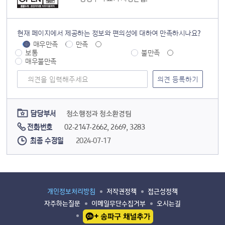
현재 페이지에서 제공하는 정보와 편의성에 대하여 만족하시나요?
매우만족
만족
보통
불만족
매우불만족
의견 남기기
담당부서
청소행정과 청소환경팀
전화번호
02-2147-2662, 2669, 3283
최종 수정일
2024-07-17
개인정보처리방침
저작권정책
접근성정책
자주하는질문
이메일무단수집거부
오시는길